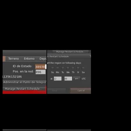
lo cual, me limitaré a aquellas características que considero mas
importantes:
Código equiparado a la versión DeltaFPS
7.1.10.10800445603 del visor oficial
Posibilidad de Programar el reinicio de una región en «Mundo
-> Región/Estado -> Región, botón «Manage Restart
Schedule» (ver imágenes).
Mejoras en el soporte de renderizado de materiales PBR
Posibilidad de redimensionar texturas 2K a 1024px al realizar
subidas masivas (Menú Construcción -> Subir -> Masiva
(ventana de subida, ver imágenes).