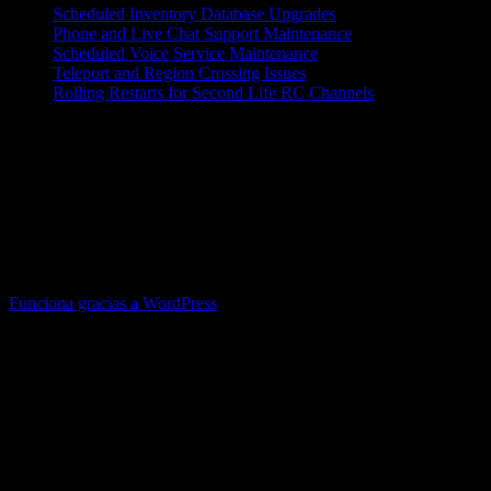
Scheduled Inventory Database Upgrades
10 agosto, 2026
Phone and Live Chat Support Maintenance
6 agosto, 2026
Scheduled Voice Service Maintenance
5 agosto, 2026
Teleport and Region Crossing Issues
5 agosto, 2026
Rolling Restarts for Second Life RC Channels
5 agosto, 2026
Avatares Argentinos no está afiliado a Linden Research, Inc. ni a
ninguna de sus empresas afiliadas o productos, incluyendo, sin
limitación, Second Life (colectivamente “Linden Lab”). Las
opiniones y puntos de vista expresados ​​en este sitio reflejan los
puntos de vista u opiniones de los creadores de contenido de este
sitio y no de Linden Lab ni de sus empleados, directores,
funcionarios, agentes o representantes.
Funciona gracias a WordPress