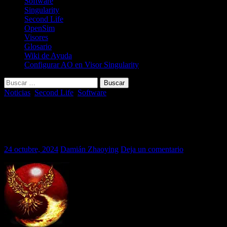
Software
Singularity
Second Life
OpenSim
Visores
Glosario
Wiki de Ayuda
Configurar AO en Visor Singularity
Buscar:
Noticias
,
Second Life
,
Software
Visor Firestorm: Nueva versión
7.1.11.76496
24 octubre, 2024
Damián Zhaoying
Deja un comentario