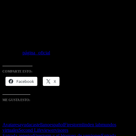
Como comentario personal, habiendo utilizado todas las versiones
Beta de esta nueva versión estable, puedo decir que su
funcionamiento ha mejorado sustancialmente respecto de la versión
previa (7.1.9), la cual, en general, incluyendo la equivalente del
visor oficial y las derivadas del mismo de cualquier visor, han sido
un dolor de cabeza para todos los usuarios, tanto en desempeño
como en estabilidad.
Por último, para descargar esta versión, se recuerda hacerlo siempre
desde la
página oficial
del visor Firestorm para seguridad del
usuario, su cuenta y su PC.
COMPARTE ESTO:
Facebook
X
ME GUSTA ESTO:
Avatares
ayuda
castellano
español
Firestorm
linden lab
mundos
virtuales
Second Life
viewer
visores
Entrada anterior
Firestorm y el bloqueo de versiones
Entrada