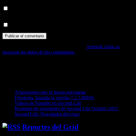
Recibir un correo electrónico con los siguientes comentarios a
esta entrada.
Recibir un correo electrónico con cada nueva entrada.
Este sitio usa Akismet para reducir el spam.
Aprende cómo se
procesan los datos de tus comentarios.
Recorriendo el Mundo Virtual
Entradas recientes
Aclaraciones que se hacen necesarias
Firestorm: lanzada la versión 7.2.3.80036
Vídeos de Youtube en Second Life
Resumen de novedades de Second Life Octubre 2025
Second Life: Novedades del visor
Reportes del Grid