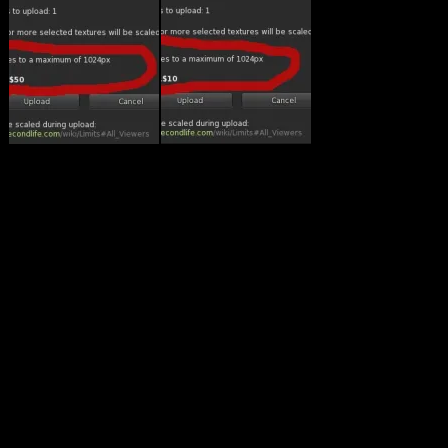
Además de todo esto que, creo, es lo mas importante, hay una gran
cantidad de mejoras y corrección de errores en el visor, ya sea las
provenientes del visor de Linden Lab para mejorar el
funcionamiento del mismo y, especialmente, el manejo de materiales
PBR, como en el código mismo de Firestorm.
Cabe destacar también que, si bien no son nuevos, se ha mejorado el
soporte para WebRTC, nuevo sistema de voz que, próximamente,
Linden Lab implementará en todo el grid en reemplazo del actual
ViVox.
Por otro lado, la gente del equipo Firestorm recuerda a sus usuarios
que
las versiones anteriores a PBR NO serán bloqueadas
permaneciendo disponibles para descarga e instalación, aunque las
mismas ya no recibirán actualizaciones ni correcciones de errores.