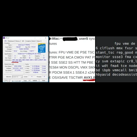
y, mientras tanto, en MacOS, también yendo a la terminal,
escribiendo el comando «
sysctl -a | grep machdep.cpu.features
»
(ver imágenes a continuación:
WINDOWS
MAC
LINUX
Independientemente de lo anterior, se puede calcular que
procesadores con mas de 10/12 años de antigüedad no soportan
AVX2, quizás AVX, mientras los procesadores mas modernos si lo
soportan. Como sea, el propio instalador del visor informará al
usuario si su PC soporta esta característica y, en caso negativo,
ofrecerá en enlace de descarga a la versión «legacy».
Por otro lado, la lista de cambios y mejoras es bastante extensa por