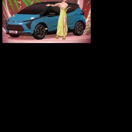
Linden Lab ha anunciado que, como parte de los festejos de su
20mo. aniversario, realiza sorteos diarios y un gran sorteo general
con premios más que interesantes.
Se ha dividido el sorteo en dos categorías:
Sorteo Mundial
Sorteo Nacional (para residentes en EEUU)
Para los residentes del sorteo mundial los premios son:
Gran Premio (1)
: Una suscripción Premium SecondLifetime
seleccionada por el Patrocinador. El ARV del Gran Premio es de
USD $749.
Primer Premio (1)
: Una membresía seleccionada por el
Patrocinador de un (1) año de suscripción Premium Plus. El valor