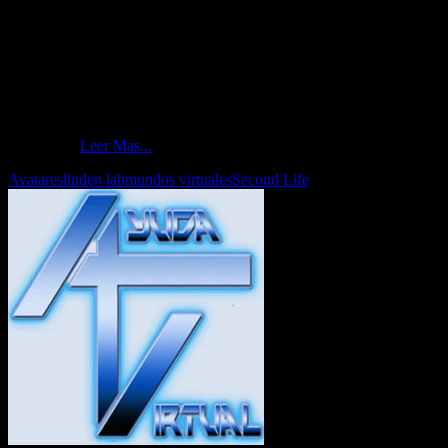
Hace un par de semanas, en un sitio de internet en el cual periodistas
de todo el mundo publican noticias, opinión e investigaciones,
apareció un artículo firmado por un supuesto periodista que ocultó
su verdadera identidad tras un seudónimo. Este artículo realizaba
una grave denuncia contra la plataforma, la empresa, varios de sus
empleados y directivos y, además, afectaba a usuarios contratados
por la empresa (los conocidos como Mole) y otros usuarios
conocidos.
Leer Mas...
Avatares
linden lab
mundos virtuales
Second Life