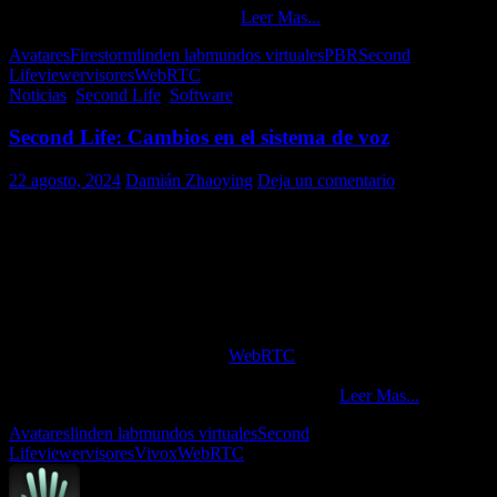
Schrödinger es pura casualidad).
Leer Mas...
Avatares
Firestorm
linden lab
mundos virtuales
PBR
Second
Life
viewer
visores
WebRTC
Noticias
,
Second Life
,
Software
Second Life: Cambios en el sistema de voz
22 agosto, 2024
Damián Zhaoying
Deja un comentario
Cuando no se han acallado los gritos de las víctimas por la
implementación de PBR en Second Life, Linden Lab ya está
próximo a introducir un nuevo cambio importante en la plataforma.
Se trata del sistema de voz en SL, sistema que, hasta la fecha, es
provisto por la empresa vivox desde hace varios años a esta parte.
Pues bien, Linden Lab ha decidido migrar a una nueva plataforma,
de código abierto, denominada
WebRTC
(Web Real-Time
Communication), protocolo utilizado en los navegadores web y que
permite comunicaciones de voz, datos y vídeo.
Leer Mas...
Avatares
linden lab
mundos virtuales
Second
Life
viewer
visores
Vivox
WebRTC