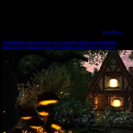
Y, ¿A que viene esto?
A que, creo, es hora de contarle a los lectores lo que implica tener y
mantener un proyecto en Second Life. Es un conjunto de cosas que,
para el usuario común, pasan desapercibidos y generan la creencia
que son «normales» y no conllevan trabajo ni costos.
Leer Mas...
Argentina
Avatares
ayuda
ayuda virtual
castellano
español
linden
lab
mundos virtuales
opensim
osgrid
Second Life
viewer
visores