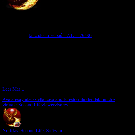
Luego de unas semanas de intensa actividad lanzando una tras otra
varias versiones Beta, con el objetivo de mantenerse a la par de las
versiones del visor oficial de Linden Lab, el equipo del visor
Firestorm ha
lanzado la versión 7.1.11.76496
que, si bien no está
completamente a día respecto del visor de Linden Lab, podemos
decir que está a un 95% de actualización respecto el mismo.
Para comenzar debemos decir que ha mejorado muchísimo el
funcionamiento del visor, mas que nada, gracias a las mejoras
introducidas en el código por Linden Lab en su visor oficial (que es
tomado por el resto de los visores), por lo cual, es seguro decir que
esta versión de Firestorm es mas rápida y estable que la previa
versión 7.1.9 que tantos dolores de cabeza le ha dado el usuario.
Leer Mas...
Avatares
ayuda
castellano
español
Firestorm
linden lab
mundos
virtuales
Second Life
viewer
visores
Noticias
,
Second Life
,
Software