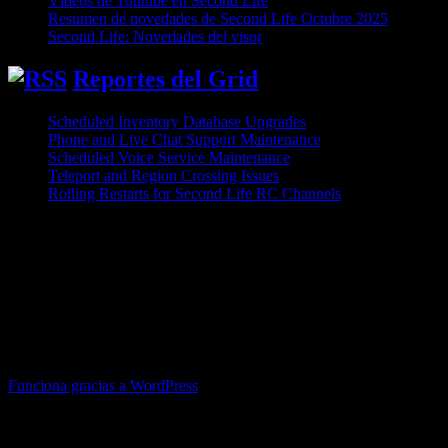
Vídeos de Youtube en Second Life
Resumen de novedades de Second Life Octubre 2025
Second Life: Novedades del visor
Reportes del Grid
Scheduled Inventory Database Upgrades
10 agosto, 2026
Phone and Live Chat Support Maintenance
6 agosto, 2026
Scheduled Voice Service Maintenance
5 agosto, 2026
Teleport and Region Crossing Issues
5 agosto, 2026
Rolling Restarts for Second Life RC Channels
5 agosto, 2026
Avatares Argentinos no está afiliado a Linden Research, Inc. ni a
ninguna de sus empresas afiliadas o productos, incluyendo, sin
limitación, Second Life (colectivamente “Linden Lab”). Las
opiniones y puntos de vista expresados ​​en este sitio reflejan los
puntos de vista u opiniones de los creadores de contenido de este
sitio y no de Linden Lab ni de sus empleados, directores,
funcionarios, agentes o representantes.
Funciona gracias a WordPress