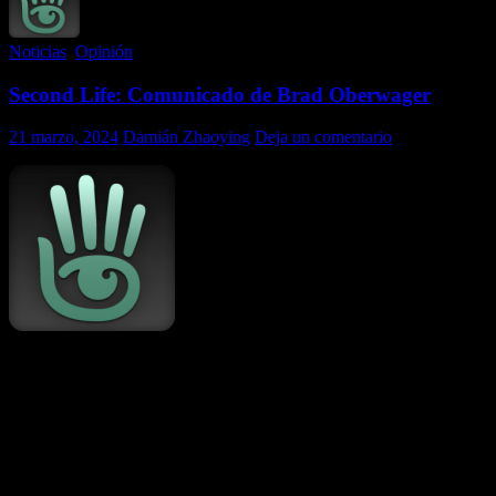
Noticias
,
Opinión
Second Life: Comunicado de Brad Oberwager
21 marzo, 2024
Damián Zhaoying
Deja un comentario
Antes de ir a la declaración de Brad Oberwager, presidente ejecutivo
y «dueño» de Linden Lab, la empresa propietaria del mundo virtual
Second Life, es necesario hacer una composición de lugar para
todos aquellos que no están en el tema que motiva esta declaración.
El tema es muy complejo y extenso, por lo tanto, me remitiré a hacer
una reseña simple y muy breve: