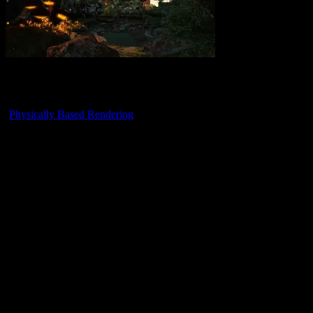
PBR
(
Physically Based Rendering
), que podríamos traducir como
Renderizado basado en física o basado físicamente. PBR representa
un gran paso hacía adelante en la mejora gráfica del entorno de
Second Life, brindando mejores herramientas para representar
brillos, rugosidades, efectos 3D en superficies planas y, lo más
interesante y algo que muchos esperábamos desde hace años,
reflejos, es decir, superficies reflectantes, el poder construir espejos,
lentes espejados, superficies metálicas que reflejen el entorno e,
incluso, nuestros propios avatares.
Vale aclarar que PBR reemplaza al actual ALM (Advanced Lighting
Model o Modelo Avanzado de Iluminación), lo cual, además de
provocar cambios en los objetos que veamos en el mundo también
implicará una visión diferente del entorno atmosférico y, a su vez, la
desaparición o reemplazo de características gráficas en el visor.
Este proyecto de Linden Lab se viene desarrollando desde hace
varios meses y varios de los visores de terceros tienen sus versiones