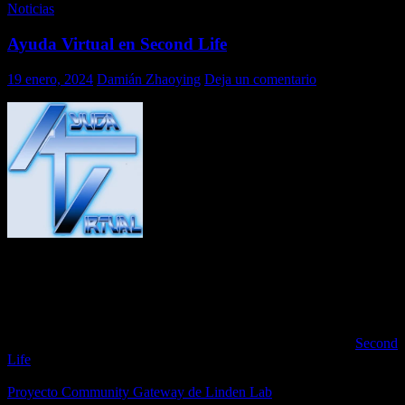
Noticias
Ayuda Virtual en Second Life
19 enero, 2024
Damián Zhaoying
Deja un comentario
ACLARACION: este artículo es mi posición y pensamiento
personal, lo cual no implica que el resto del equipo de
administración de Ayuda Virtual concuerde, total o
parcialmente, con lo aquí expresado.
Quizás muchos no lo sepan, por lo tanto lo diré ahora, en
Second
Life
soy parte del equipo de administra y mantiene viva a la
comunidad Ayuda Virtual, la cual, a su vez, es miembro del
Proyecto Community Gateway de Linden Lab
.