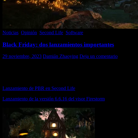
Noticias
,
Opinión
,
Second Life
,
Software
Black Friday: dos lanzamientos importantes
29 noviembre, 2023
Damián Zhaoying
Deja un comentario
Entre ayer martes y hoy, el naciente miércoles, Second Life ha sido
escenario de dos lanzamientos importantes para la comunidad de
usuarios:
Lanzamiento de PBR en Second Life
Lanzamiento de la versión 6.6.16 del visor Firestorm