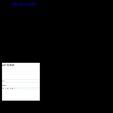
en su
sitio de soporte
como artículo de ayuda. Y la novedad es que
se puede regalar a otro usuario una suscripción a la plataforma, en
cualquiera de sus tres niveles: Plus, Premium o Premium Plus.
Acorde dicho artículo, la operatoria para regalar una suscripción
implica seguir ciertos pasos, tanto de quien hace el regalo como de
quien lo recibe, y son los siguientes:
Para quien hace el regalo
:
Ir a la página de soporte y abrir un ticket de tipo
Billing
y, en
la segunda opción desplegable, seleccionar
Other Billing
Issues.
Asegurarse de incluir en el ticket de soporte (En el campo
comentarios) la siguiente información: