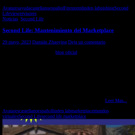
Avatares
ayuda
castellano
español
Firestorm
linden lab
pishing
Second
Life
viewer
visores
Noticias
,
Second Life
Second Life: Mantenimiento del Marketplace
29 mayo, 2023
Damián Zhaoying
Deja un comentario
Tal como lo informa en su
blog oficial
, el próximo día 31 de mayo
(pasado mañana), Linden Lab procederá a realizar una actualización
importante en la infraestructura del Marketplace y, por lo tanto, el
mismo se encontrará inactivo durante la misma.
Si bien la empresa no ha informado la hora en que dicho
mantenimiento ha de comenzar mi idea es que será a primera hora
del día (horario de SL), alrededor de las 7 u 8 AM SLT. Pero esto no
deja de ser una suposición personal basada en los horarios habituales
en los que Linden Lab comienza sus mantenimientos.
Leer Mas...
Avatares
castellano
español
linden lab
marketplace
mundos
virtuales
Second Life
second life marketplace