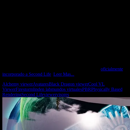
Beta para que los usuarios interesados pudiéramos probar esta nueva
características, ya sea simplemente para disfrutarla o, en el caso de
los creadores, para ir interiorizándose en las herramientas necesarias
para aplicar PBR a sus creaciones.
Por ello, hace unas semanas atrás, la empresa, luego de un período
de pruebas en el grid Beta de SL, y de tener un grupo de sandbox
exclusivos en el grid principal para realizar las pruebas necesarias,
desplegó, para la prueba final a nivel servidor, una actualización del
simulador con soporte de PBR en los canales RC de simuladores.
Habiéndo pasado esta última etapa de pruebas, ayer, martes, como lo
había anunciado hace varios días atrás, Linden Lab, en su
actualización semanal de simuladores, desplegó la versión PBR de
los servidores en todo el grid y, paralelamente, lanzó la versión 7.0
de su visor oficial, por lo cual, PBR ya es un hecho y
oficialmente
incorporado a Second Life
.
Leer Mas...
Alchemy viewer
Avatares
Black Dragon viewer
Cool VL
Viewer
Firestorm
linden lab
mundos virtuales
PBR
Physically Based
Rendering
Second Life
viewer
visores