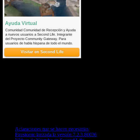
Ayuda Virtual
Comunidad Comunidad de Recepción y Ayuda
a nuevos usuarios a Second Life. Integrante
del Proyecto Community Gateway. Para
usuarios de habla hispana de todo el mundo.
Visitar en Second Life
Recorriendo el Mundo Virtual
Entradas recientes
Aclaraciones que se hacen necesarias
Firestorm: lanzada la versión 7.2.3.80036