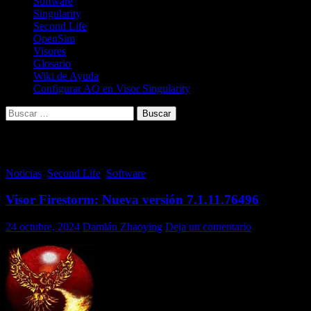
Software
Singularity
Second Life
OpenSim
Visores
Glosario
Wiki de Ayuda
Configurar AO en Visor Singularity
Buscar:
Archivo de la categoría: Noticias
Noticias
,
Second Life
,
Software
Visor Firestorm: Nueva versión 7.1.11.76496
24 octubre, 2024
Damián Zhaoying
Deja un comentario