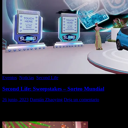
Eventos
,
Noticias
,
Second Life
Second Life: Sweepstakes – Sorteo Mundial
26 junio, 2023
Damián Zhaoying
Deja un comentario
Sweepstakes – Sorteo Mundial