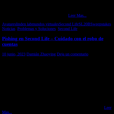
real del primer premio es de 249 USD
Premios diarios (14 – uno por día)
: Una afiliación seleccionada
por el Patrocinador de un (1) año de suscripción Premium. El valor
real de cada premio diario es de 99 USD
Leer Mas...
Avatares
linden lab
mundos virtuales
Second Life
SL20B
Sweepstakes
Noticias
,
Problemas y Soluciones
,
Second Life
Pishing en Second Life – Cuidado con el robo de
cuentas
10 junio, 2023
Damián Zhaoying
Deja un comentario
Hace un par de meses apareció una nueva modalidad de intento de
robo de cuentas de SL, la cual fue reportada y sus responsables
rápidamente bloqueados y baneados por Linden lab, con lo cual, el
hecho paso a la historia sin pena ni gloria.
Sin embargo, esta nuevo metodología ha vuelto a aparecer en estos
últimos días y pone en riesgo la seguridad de las cuentas de aquellos
usuarios desprevenidos que se encuentren con cierto mensaje en sus
visores.
Entonces, ¿en qué consiste esta nueva metodología de pishing?
Leer
Mas...