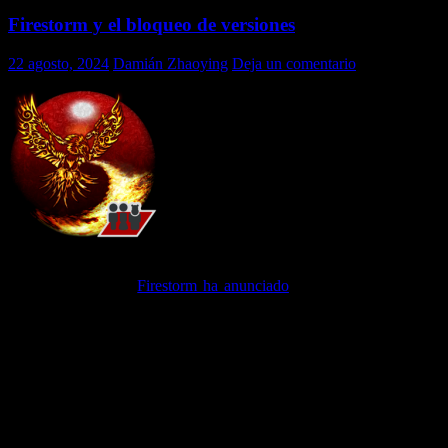
Firestorm y el bloqueo de versiones
22 agosto, 2024
Damián Zhaoying
Deja un comentario
En un giro sorprendente de los acontecimientos el equipo de
desarrollo del visor
Firestorm ha anunciado
, hace pocos días atrás,
que, atendiendo a las quejas y súplicas de las víctimas del PBR, se
ha decidido hacer una excepción con la regla de «3 últimas
versiones» y, por ende, no bloquear la versión pre PBR numerada
como 6.6.17, la cual seguirá disponible para descarga y,
consecuentemente, para poder entrar a Second Life.
En un extenso post, Beq Janus, actual lider del equipo de desarrollo,
explica los motivos que han llevado a esta decisión, los cuales son
válidos y, a la vez, discutibles (cualquier semejanza con el gato de